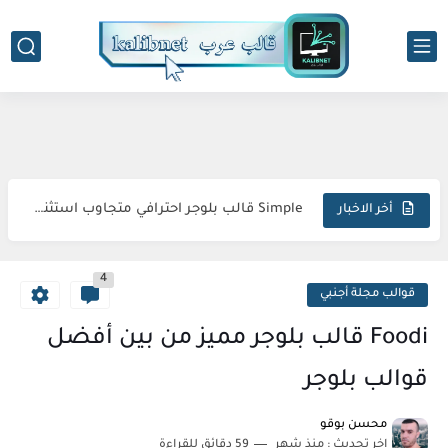
-->
Droid قالب بلوجر لمراجعة الهواتف
Simple قالب بلوجر احترافي متجاوب استثنائي مبتكر
أخر الاخبار
Sora Tax قالب بلوجر الاحترافي السريع المتكامل المثالي
FlexNews قالب بلوجر احترافي استثنائي متطور مذهل
4
Magazin قالب بلوجر فريد متكامل وجذاب
قوالب مجلة أجنبي
Topify قالب بلوجر فاخر متطور مبهر استثنائي
Foodi قالب بلوجر مميز من بين أفضل
sora24 قالب بلوجر يضمن تفوقك الرقمي المطلق
قوالب بلوجر
Meota قالب بلوجر يؤمن قفزة إنتاجية نوعية
محسن بوقو
اخر تحديث :
منذ شهر
59 دقائق للقراءة