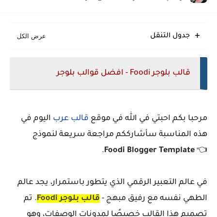
Eggo قالب بلوجر مبتكر سريع متجاوب منظم
Glossify قالب بلوجر انسيابي متجاوب منظم حديث
جدول التنقل
قالب بلوجر Foodi - افضل قوالب بلوجر
مرحبا بكم احبتي في الله في موقع
قالب عرب
اليوم في
هذه المناسبة سأشارككم مراجعة سريعة لنموذج
.
Foodi Blogger Template
👈
في عالم التعبير الرقمي الذي يتطور باستمرار، يجد عالم
الطهي نفسه مع رفيق مبهج -
قالب بلوجر Foodi
. تم
تصميم هذا القالب خصيصًا لمدونات الوصفات، وهو