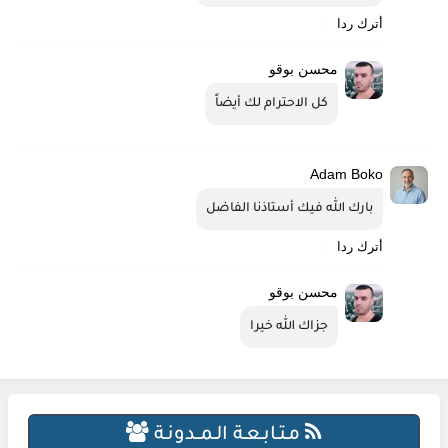
أترك ردا
محسن بوقو
كل الاحترام لك أيضاً
Adam Boko
بارك الله فيك أستاذنا الفاضل
أترك ردا
محسن بوقو
جزاك الله خيرا
مـتـابـعـة الـمــدونـة