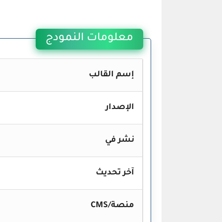
معلومات النمودج
إسم القالب
الإصدار
نشر في
آخر تحديث
منصة/CMS