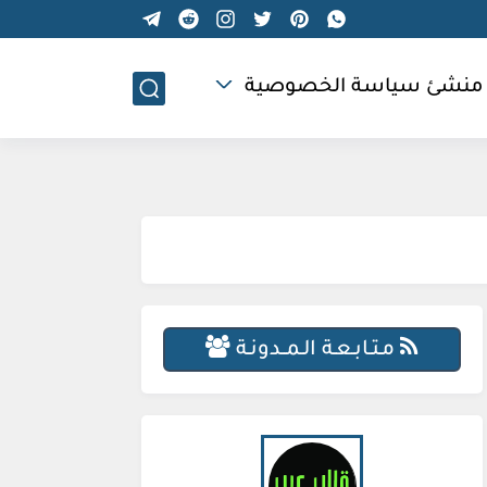
منشئ سياسة الخصوصية
مـتـابـعـة الـمــدونـة