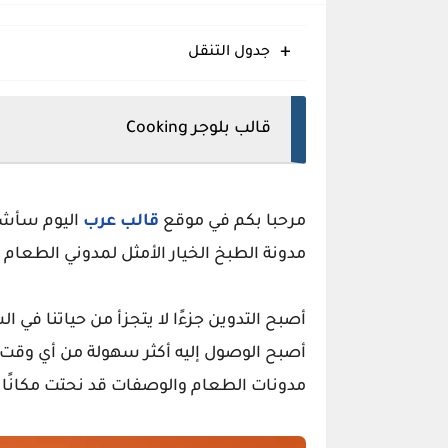
Meota قالب بلوجر يؤمن قفزة إنتاجية نوعية
جدول التنقل
Eggo قالب بلوجر مبتكر سريع متجاوب منظم
Glossify قالب بلوجر انسيابي متجاوب منظم حديث
قالب بلوجر Cooking
مرحبا بكم في موقع
قالب عرب
اليوم سأشا
مدونة الطبخ الخيار الأمثل لمدوني الطعام
أصبح التدوين جزءًا لا يتجزأ من حياتنا في 
أصبح الوصول إليه أكثر سهولة من أي وقت 
مدونات الطعام والوصفات قد نحتت مكانًا ف