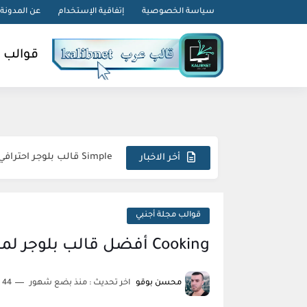
-->
سياسة الخصوصية
إتفاقية الإستخدام
عن المدونة
قوالب 
Droid قالب بلوجر لمراجعة الهواتف
Simple قالب بلوجر احترافي متجاوب استثنائي مبتكر
أخر الاخبار
Sora Tax قالب بلوجر الاحترافي السريع المتكامل المثالي
FlexNews قالب بلوجر احترافي استثنائي متطور مذهل
قوالب مجلة أجنبي
Magazin قالب بلوجر فريد متكامل وجذاب
Cooking أفضل قالب بلوجر لمدونة الطبخ
Topify قالب بلوجر فاخر متطور مبهر استثنائي
محسن بوقو
اخر تحديث :
منذ بضع شهور
44 دقائق للقراءة
sora24 قالب بلوجر يضمن تفوقك الرقمي المطلق