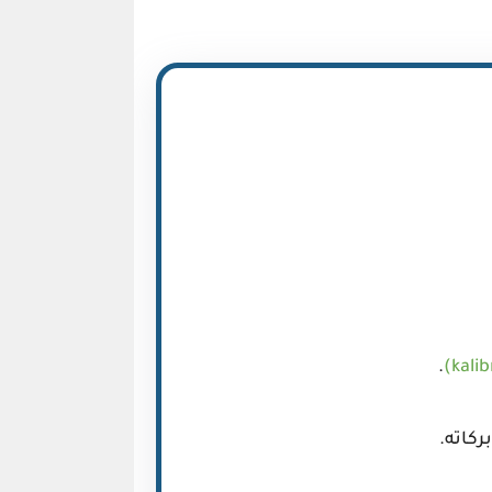
.
ركاته.