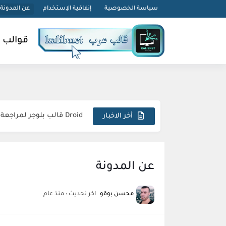
-->
سياسة الخصوصية
إتفاقية الإستخدام
عن المدونة
قوالب 
Droid قالب بلوجر لمراجعة الهواتف
أخر الاخبار
Simple قالب بلوجر احترافي متجاوب استثنائي مبتكر
Sora Tax قالب بلوجر الاحترافي السريع المتكامل المثالي
FlexNews قالب بلوجر احترافي استثنائي متطور مذهل
عن المدونة
Magazin قالب بلوجر فريد متكامل وجذاب
محسن بوقو
اخر تحديث :
منذ عام
Topify قالب بلوجر فاخر متطور مبهر استثنائي
sora24 قالب بلوجر يضمن تفوقك الرقمي المطلق