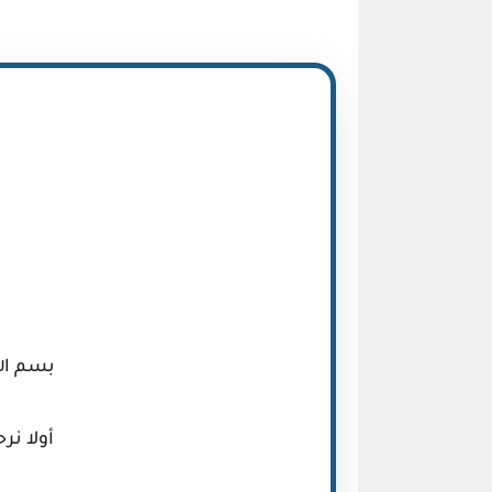
Meota قالب بلوجر يؤمن قفزة إنتاجية نوعية
Eggo قالب بلوجر مبتكر سريع متجاوب منظم
Glossify قالب بلوجر انسيابي متجاوب منظم حديث
بسم الل
أولا نر