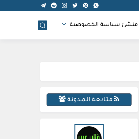
منشئ سياسة الخصوصية
مـتـابـعـة الـمــدونـة