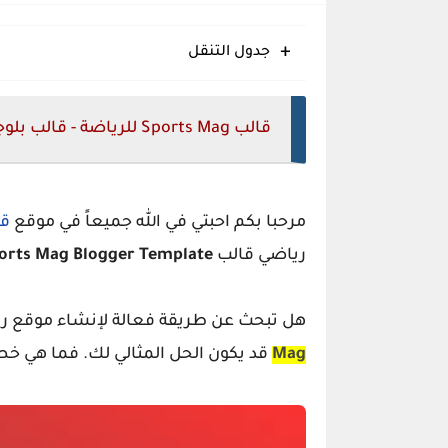
Meota قالب بلوجر يؤمن قفزة إنتاجية نوعية
جدول التنقل
Eggo قالب بلوجر مبتكر سريع متجاوب منظم
Glossify قالب بلوجر انسيابي متجاوب منظم حديث
قالب Sports Mag للرياضة - قالب بلوجر احترافي لمواقع الرياضة
مرحبا بكم احبتي في الله جميعاً في موقع
قا
رياضي قالب
orts Mag Blogger Template
هل تبحث عن طريقة فعالة لإنشاء موقع ري
Mag
قد يكون الحل المثالي لك. فما هي خص