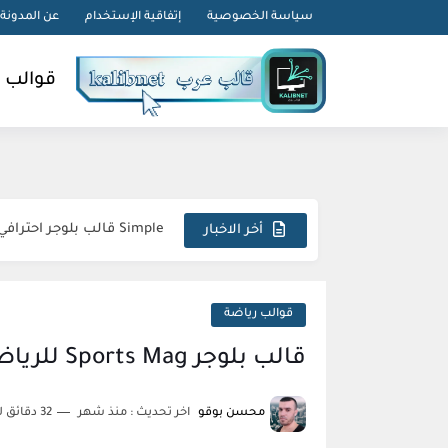
-->
سياسة الخصوصية
إتفاقية الإستخدام
عن المدونة
قوالب 
Droid قالب بلوجر لمراجعة الهواتف
Simple قالب بلوجر احترافي متجاوب استثنائي مبتكر
أخر الاخبار
Sora Tax قالب بلوجر الاحترافي السريع المتكامل المثالي
FlexNews قالب بلوجر احترافي استثنائي متطور مذهل
قوالب رياضة
Magazin قالب بلوجر فريد متكامل وجذاب
قالب بلوجر Sports Mag للرياضة - قالب احترافي لمواقع الرياضة
Topify قالب بلوجر فاخر متطور مبهر استثنائي
محسن بوقو
اخر تحديث :
منذ شهر
32 دقائق للقراءة
sora24 قالب بلوجر يضمن تفوقك الرقمي المطلق