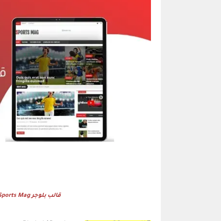
قالب بلوجر Sports Mag للرياضة - قالب احترافي لمواقع الرياضة