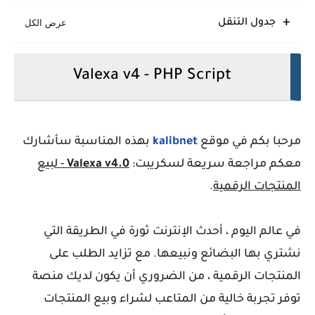
sora24 قالب بلوجر يضمن تفوقك الرقمي المطلق
جدول التنقل
Meota قالب بلوجر يؤمن قفزة إنتاجية نوعية
Eggo قالب بلوجر مبتكر سريع متجاوب منظم
Valexa v4 - PHP Script
مرحبا بكم في موقع
kalibnet
بهذه المناسبة سأشارك
معكم مراجعة سريعة لسكريبت:
Valexa v4.0
- لبيع
المنتجات الرقمية
.
في عالم اليوم ، أحدث الإنترنت ثورة في الطريقة التي
نشتري بها البضائع ونبيعها. مع تزايد الطلب على
المنتجات الرقمية ، من الضروري أن يكون لديك منصة
توفر تجربة خالية من المتاعب لشراء وبيع المنتجات