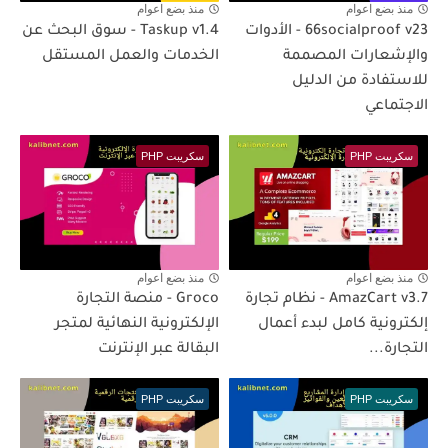
منذ بضع اعوام
منذ بضع اعوام
66socialproof v23 - الأدوات
Taskup v1.4 - سوق البحث عن
والإشعارات المصممة
الخدمات والعمل المستقل
للاستفادة من الدليل
الاجتماعي
سكريبت PHP
سكريبت PHP
منذ بضع اعوام
منذ بضع اعوام
AmazCart v3.7 - نظام تجارة
Groco - منصة التجارة
إلكترونية كامل لبدء أعمال
الإلكترونية النهائية لمتجر
التجارة...
البقالة عبر الإنترنت
سكريبت PHP
سكريبت PHP