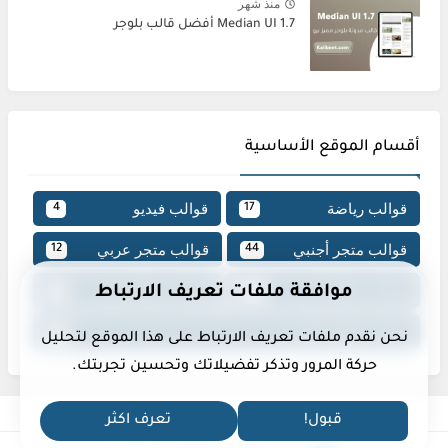
منذ شهر
Median UI 1.7 أفضل قالب بلوجر
أقسام الموقع الأساسية
قوالب رياضة
قوالب فيديو
4
17
قوالب متجر أجنبي
قوالب متجر عربي
12
44
قوالب مجلة أجنبي
قوالب مجلة عربي
موافقة ملفات تعريف الارتباط
22
127
قوالب ملفات أجنبي
18
نحن نقدم ملفات تعريف الارتباط على هذا الموقع لتحليل
حركة المرور وتذكر تفضيلاتك وتحسين تجربتك.
قبول!
تعرف اكثر