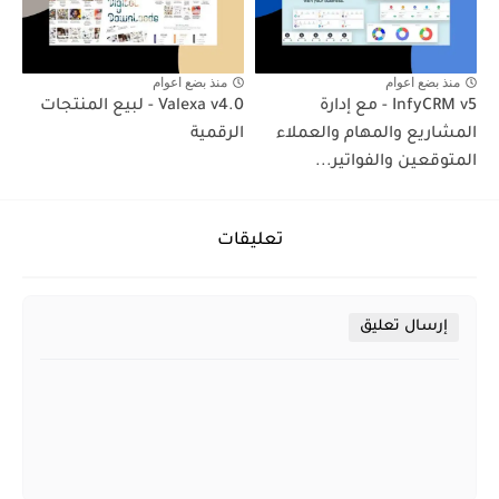
منذ بضع اعوام
منذ بضع اعوام
InfyCRM v5 - مع إدارة
Valexa v4.0 - لبيع المنتجات
المشاريع والمهام والعملاء
الرقمية
المتوقعين والفواتير...
تعليقات
إرسال تعليق