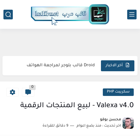
-->
Seoify قالب بلوجر احترافي متوافق وبسيط
Droid قالب بلوجر لمراجعة الهواتف
أخر الاخبار
Simple قالب بلوجر احترافي متجاوب استثنائي مبتكر
0
Sora Tax قالب بلوجر الاحترافي السريع المتكامل المثالي
سكريبت PHP
FlexNews قالب بلوجر احترافي استثنائي متطور مذهل
Valexa v4.0 - لبيع المنتجات الرقمية
Magazin قالب بلوجر فريد متكامل وجذاب
محسن بوقو
اخر تحديث :
منذ بضع اعوام
9 دقائق للقراءة
Topify قالب بلوجر فاخر متطور مبهر استثنائي