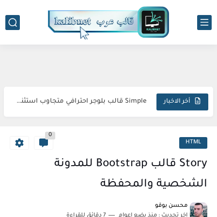
-->
Droid قالب بلوجر لمراجعة الهواتف
Simple قالب بلوجر احترافي متجاوب استثنائي مبتكر
أخر الاخبار
Sora Tax قالب بلوجر الاحترافي السريع المتكامل المثالي
FlexNews قالب بلوجر احترافي استثنائي متطور مذهل
0
HTML
Magazin قالب بلوجر فريد متكامل وجذاب
Story قالب Bootstrap للمدونة
Topify قالب بلوجر فاخر متطور مبهر استثنائي
الشخصية والمحفظة
sora24 قالب بلوجر يضمن تفوقك الرقمي المطلق
Meota قالب بلوجر يؤمن قفزة إنتاجية نوعية
محسن بوقو
اخر تحديث :
منذ بضع اعوام
7 دقائق للقراءة