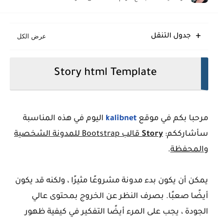
Eggo قالب بلوجر مبتكر سريع متجاوب منظم
Glossify قالب بلوجر انسيابي متجاوب منظم حديث
جدول التنقل
Story html Template
مرحبا بكم في موقع
kalibnet
اليوم في هذه المناسبة
سأشارككم:
Story
قالب Bootstrap للمدونة الشخصية
والمحفظة
.
يمكن أن يكون بدء مدونة مشروعًا مثيرًا ، ولكنه قد يكون
أيضًا صعبًا. بصرف النظر عن الخروج بمحتوى عالي
الجودة ، يجب على المرء أيضًا التفكير في كيفية ظهور