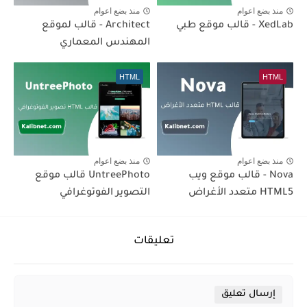
منذ بضع اعوام
منذ بضع اعوام
XedLab - قالب موقع طبي
Architect - قالب لموقع
المهندس المعماري
HTML
HTML
منذ بضع اعوام
منذ بضع اعوام
Nova - قالب موقع ويب
UntreePhoto قالب موقع
HTML5 متعدد الأغراض
التصوير الفوتوغرافي
تعليقات
إرسال تعليق