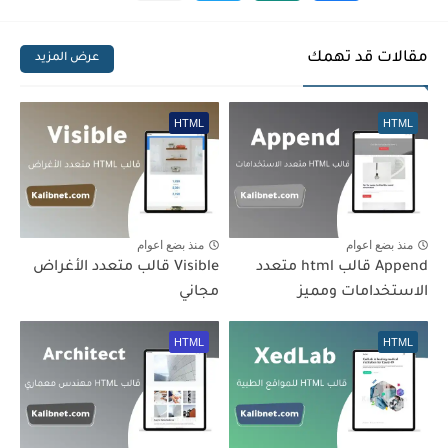
مقالات قد تهمك
عرض المزيد
HTML
HTML
منذ بضع اعوام
منذ بضع اعوام
Append قالب html متعدد
Visible قالب متعدد الأغراض
الاستخدامات ومميز
مجاني
HTML
HTML