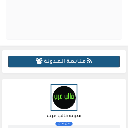
مـتـابـعـة الـمــدونـة
مدونة قالب عرب