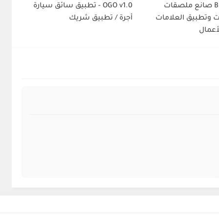
BrandPeak صانع ملصقات
OGO v1.0 - تطبيق سائق سيارة
ت وتطبيق العلامات
أجرة / تطبيق شريك
لأعمال