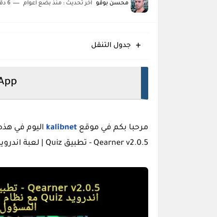
محسن بوقو
اخر تحديث :
منذ بضع اعوام
6 دقائق للقراءة
Meota قالب بلوجر يؤمن قفزة إنتاجية نوعية
Eggo قالب بلوجر مبتكر سريع متجاوب منظم
جدول التنقل
Glossify قالب بلوجر انسيابي متجاوب منظم حديث
 App
مرحبا بكم في موقع
kalibnet
اليوم في هذه
Qearner v2.0.5 - تطبيق Quiz | لعبة اندرويد Quiz مع نظام الكسب + لوحة المسؤول.