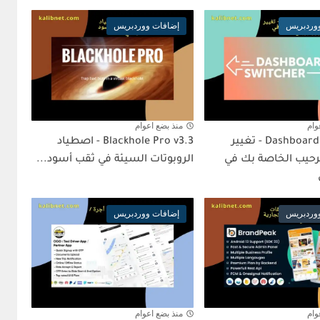
وردبريس
إضافات ووردبريس
وام
منذ بضع اعوام
Dashboard Switcher - تغيير
Blackhole Pro v3.3 - اصطياد
حيب الخاصة بك في
الروبوتات السيئة في ثقب أسود...
وردبريس
إضافات ووردبريس
وام
منذ بضع اعوام