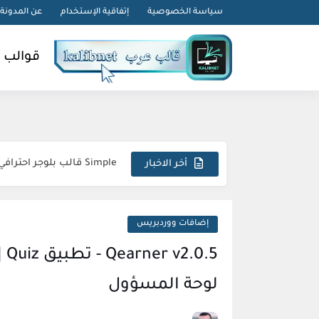
-->
سياسة الخصوصية
إتفاقية الإستخدام
عن المدونة
قوالب 
Droid قالب بلوجر لمراجعة الهواتف
Simple قالب بلوجر احترافي متجاوب استثنائي مبتكر
أخر الاخبار
Sora Tax قالب بلوجر الاحترافي السريع المتكامل المثالي
FlexNews قالب بلوجر احترافي استثنائي متطور مذهل
إضافات ووردبريس
Magazin قالب بلوجر فريد متكامل وجذاب
Topify قالب بلوجر فاخر متطور مبهر استثنائي
لوحة المسؤول
sora24 قالب بلوجر يضمن تفوقك الرقمي المطلق