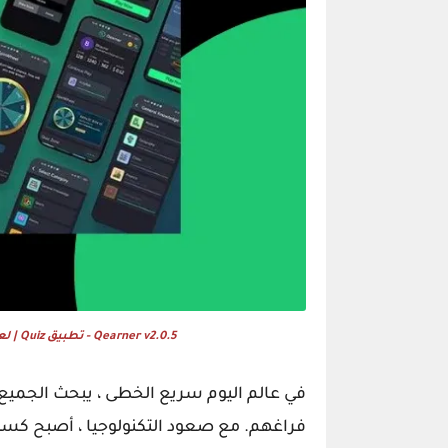
Qearner v2.0.5 - تطبيق Quiz | لعبة اندرويد Quiz مع نظام الكسب + لوحة المسؤول
في عالم اليوم سريع الخطى ، يبحث الجمي
فراغهم. مع صعود التكنولوجيا ، أصبح كسب