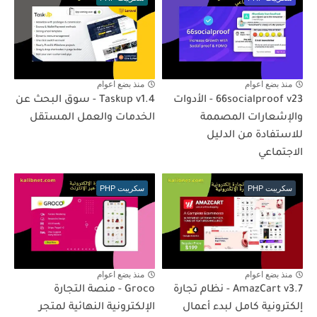
منذ بضع اعوام
منذ بضع اعوام
66socialproof v23 - الأدوات
Taskup v1.4 - سوق البحث عن
والإشعارات المصممة
الخدمات والعمل المستقل
للاستفادة من الدليل
الاجتماعي
سكريبت PHP
سكريبت PHP
منذ بضع اعوام
منذ بضع اعوام
AmazCart v3.7 - نظام تجارة
Groco - منصة التجارة
إلكترونية كامل لبدء أعمال
الإلكترونية النهائية لمتجر