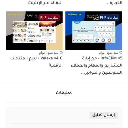
التجارة...
البقالة عبر الإنترنت
سكريبت PHP
سكريبت PHP
منذ بضع اعوام
منذ بضع اعوام
InfyCRM v5 - مع إدارة
Valexa v4.0 - لبيع المنتجات
المشاريع والمهام والعملاء
الرقمية
المتوقعين والفواتير...
تعليقات
إرسال تعليق