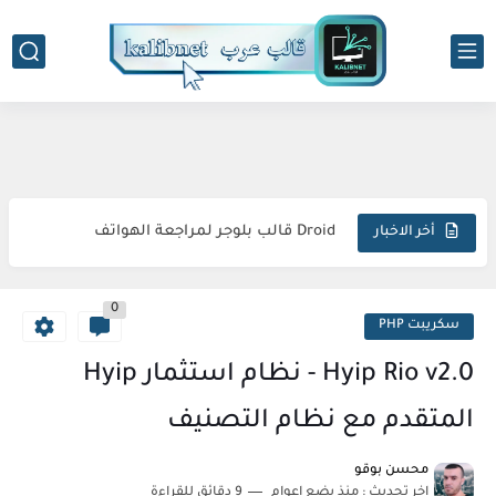
-->
Seoify قالب بلوجر احترافي متوافق وبسيط
Droid قالب بلوجر لمراجعة الهواتف
أخر الاخبار
Simple قالب بلوجر احترافي متجاوب استثنائي مبتكر
0
Sora Tax قالب بلوجر الاحترافي السريع المتكامل المثالي
سكريبت PHP
FlexNews قالب بلوجر احترافي استثنائي متطور مذهل
Hyip Rio v2.0 - نظام استثمار Hyip
Magazin قالب بلوجر فريد متكامل وجذاب
المتقدم مع نظام التصنيف
Topify قالب بلوجر فاخر متطور مبهر استثنائي
محسن بوقو
اخر تحديث :
منذ بضع اعوام
9 دقائق للقراءة