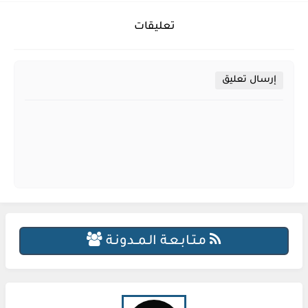
تعليقات
إرسال تعليق
مـتـابـعـة الـمــدونـة