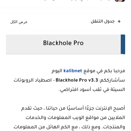
Meota قالب بلوجر يؤمن قفزة إنتاجية نوعية
Eggo قالب بلوجر مبتكر سريع متجاوب منظم
جدول التنقل
Glossify قالب بلوجر انسيابي متجاوب منظم حديث
Blackhole Pro
مرحبا بكم في موقع
kalibnet
اليوم
سأشارككم:
Blackhole Pro v3.3
- اصطياد الروبوتات
السيئة في ثقب أسود افتراضي.
أصبح الإنترنت جزءًا أساسيًا من حياتنا ، حيث تقدم
الملايين من مواقع الويب المعلومات والخدمات
والمنتجات. ومع ذلك ، مع الكم الهائل من المعلومات