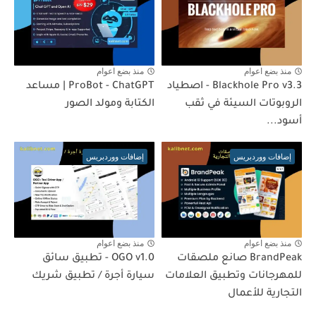
منذ بضع اعوام
منذ بضع اعوام
Blackhole Pro v3.3 - اصطياد
ProBot - ChatGPT | مساعد
الروبوتات السيئة في ثقب
الكتابة ومولد الصور
أسود...
إضافات ووردبريس
إضافات ووردبريس
منذ بضع اعوام
منذ بضع اعوام
BrandPeak صانع ملصقات
OGO v1.0 - تطبيق سائق
للمهرجانات وتطبيق العلامات
سيارة أجرة / تطبيق شريك
التجارية للأعمال