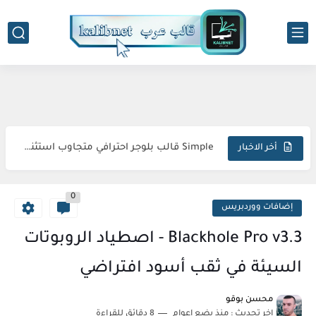
-->
Droid قالب بلوجر لمراجعة الهواتف
Simple قالب بلوجر احترافي متجاوب استثنائي مبتكر
أخر الاخبار
Sora Tax قالب بلوجر الاحترافي السريع المتكامل المثالي
0
FlexNews قالب بلوجر احترافي استثنائي متطور مذهل
إضافات ووردبريس
Magazin قالب بلوجر فريد متكامل وجذاب
Blackhole Pro v3.3 - اصطياد الروبوتات
Topify قالب بلوجر فاخر متطور مبهر استثنائي
السيئة في ثقب أسود افتراضي
sora24 قالب بلوجر يضمن تفوقك الرقمي المطلق
محسن بوقو
اخر تحديث :
منذ بضع اعوام
8 دقائق للقراءة