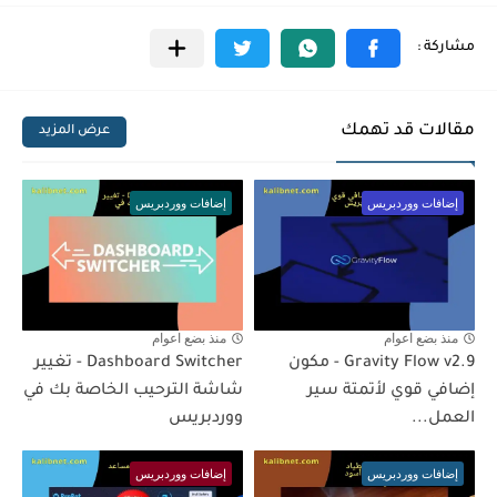
مقالات قد تهمك
عرض المزيد
إضافات ووردبريس
إضافات ووردبريس
منذ بضع اعوام
منذ بضع اعوام
Gravity Flow v2.9 - مكون
Dashboard Switcher - تغيير
إضافي قوي لأتمتة سير
شاشة الترحيب الخاصة بك في
العمل...
ووردبريس
إضافات ووردبريس
إضافات ووردبريس