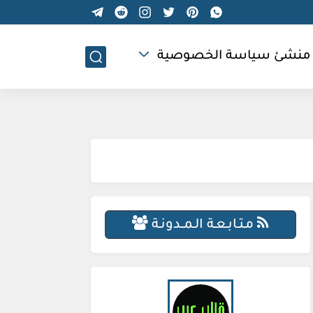
منشئ سياسة الخصوصية
مـتـابـعـة الـمــدونـة