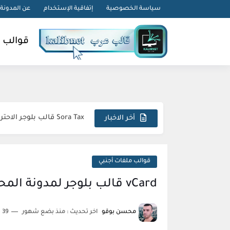
-->
سياسة الخصوصية
إتفاقية الإستخدام
عن المدونة
قوالب 
Simple قالب بلوجر احترافي متجاوب استثنائي مبتكر
Sora Tax قالب بلوجر الاحترافي السريع المتكامل المثالي
أخر الاخبار
FlexNews قالب بلوجر احترافي استثنائي متطور مذهل
Magazin قالب بلوجر فريد متكامل وجذاب
قوالب ملفات أجنبي
Topify قالب بلوجر فاخر متطور مبهر استثنائي
vCard قالب بلوجر لمدونة المحفظة الشخصية
sora24 قالب بلوجر يضمن تفوقك الرقمي المطلق
محسن بوقو
اخر تحديث :
منذ بضع شهور
39 دقائق للقراءة
Meota قالب بلوجر يؤمن قفزة إنتاجية نوعية