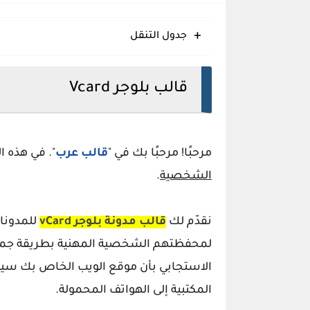
Eggo قالب بلوجر مبتكر سريع متجاوب منظم
جدول التنقل
Glossify قالب بلوجر انسيابي متجاوب منظم حديث
Pogo قالب بلوجر مرن خفيف عصري منظم
قالب بلوجر Vcard
مرحبًا! مرحبًا بك في "
قالب عرب
". في هذه 
الشخصية
.
نقدّم لك
قالب مدونة بلوجر
vCard
للمدونات
لمحفظتهم الشخصية المهنية بطريقة جمال
الاستجابي بأن موقع الويب الخاص بك سيظه
المكتبية إلى الهواتف المحمولة.