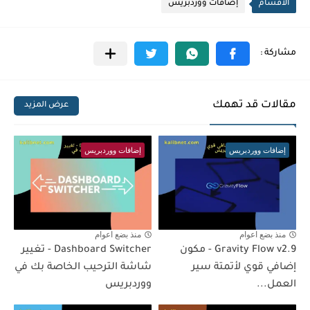
الأقسام
إضافات ووردبريس
مقالات قد تهمك
عرض المزيد
إضافات ووردبريس
إضافات ووردبريس
منذ بضع اعوام
منذ بضع اعوام
Gravity Flow v2.9 - مكون
Dashboard Switcher - تغيير
إضافي قوي لأتمتة سير
شاشة الترحيب الخاصة بك في
العمل...
ووردبريس