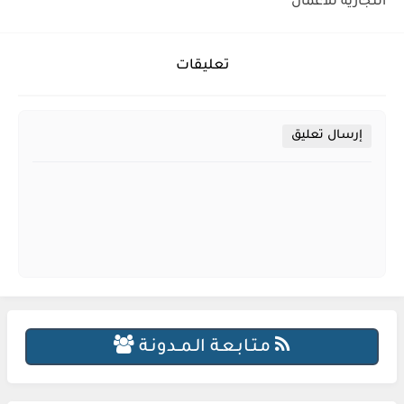
التجارية للأعمال
تعليقات
إرسال تعليق
مـتـابـعـة الـمــدونـة