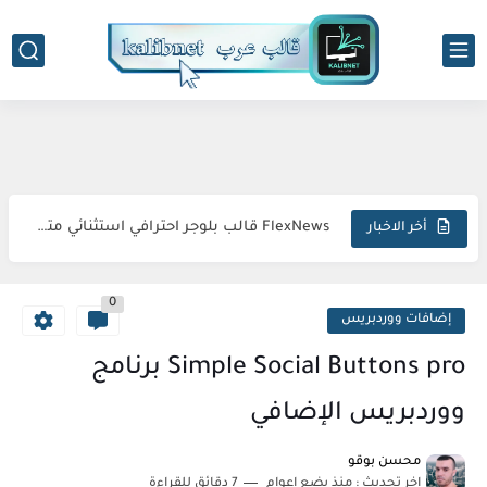
-->
Droid قالب بلوجر لمراجعة الهواتف
Simple قالب بلوجر احترافي متجاوب استثنائي مبتكر
Sora Tax قالب بلوجر الاحترافي السريع المتكامل المثالي
FlexNews قالب بلوجر احترافي استثنائي متطور مذهل
أخر الاخبار
Magazin قالب بلوجر فريد متكامل وجذاب
0
Topify قالب بلوجر فاخر متطور مبهر استثنائي
إضافات ووردبريس
sora24 قالب بلوجر يضمن تفوقك الرقمي المطلق
Simple Social Buttons pro برنامج
Meota قالب بلوجر يؤمن قفزة إنتاجية نوعية
ووردبريس الإضافي
Eggo قالب بلوجر مبتكر سريع متجاوب منظم
محسن بوقو
اخر تحديث :
منذ بضع اعوام
7 دقائق للقراءة