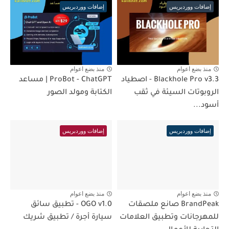
إضافات ووردبريس
إضافات ووردبريس
منذ بضع اعوام
منذ بضع اعوام
Blackhole Pro v3.3 - اصطياد
ProBot - ChatGPT | مساعد
الروبوتات السيئة في ثقب
الكتابة ومولد الصور
أسود...
إضافات ووردبريس
إضافات ووردبريس
منذ بضع اعوام
منذ بضع اعوام
BrandPeak صانع ملصقات
OGO v1.0 - تطبيق سائق
للمهرجانات وتطبيق العلامات
سيارة أجرة / تطبيق شريك