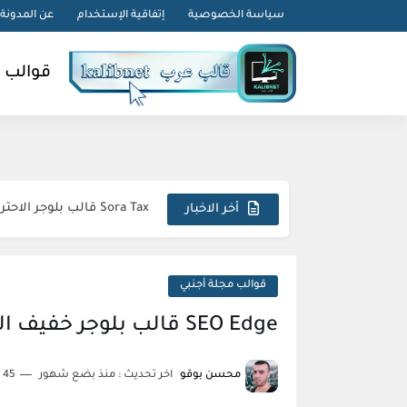
-->
سياسة الخصوصية
إتفاقية الإستخدام
عن المدونة
قوالب 
Simple قالب بلوجر احترافي متجاوب استثنائي مبتكر
Sora Tax قالب بلوجر الاحترافي السريع المتكامل المثالي
أخر الاخبار
FlexNews قالب بلوجر احترافي استثنائي متطور مذهل
Magazin قالب بلوجر فريد متكامل وجذاب
قوالب مجلة أجنبي
Topify قالب بلوجر فاخر متطور مبهر استثنائي
SEO Edge قالب بلوجر خفيف الوزن ومحسن سيو لمدونتك
sora24 قالب بلوجر يضمن تفوقك الرقمي المطلق
محسن بوقو
اخر تحديث :
منذ بضع شهور
45 دقائق للقراءة
Meota قالب بلوجر يؤمن قفزة إنتاجية نوعية