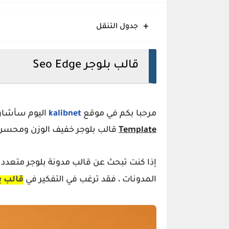
Eggo قالب بلوجر مبتكر سريع متجاوب منظم
جدول التنقل
Glossify قالب بلوجر انسيابي متجاوب منظم حديث
Pogo قالب بلوجر مرن خفيف عصري منظم
قالب بلوجر Seo Edge
مرحبا بكم في موقع
kalibnet
اليوم سأشار
Template
قالب بلوجر خفيف الوزن ومحسن
إذا كنت تبحث عن
قالب مدونة بلوجر
متعدد ا
المدونات ، فقد ترغب في التفكير في
قالب ب