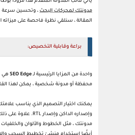
يأتي
قالب المدونة
المتقدم هذا مزودًا بوظ
مدونتك لمحركات البحث
، وتحسين سرعة تحم
المقالة ، سنلقي نظرة فاحصة على ميزاته ا
براعة وقابلية التخصيص:
واحدة من المزايا الرئيسية لـ
SEO Edge
هي تن
محفظة أو مدونة شخصية ، يمكن لهذا القال
يمكنك اختيار التصميم الذي يناسب علامتك
وإصداره الداكن وإصدار RTL. علاوة على ذلك ، يتيح لك
مدونتك ، مثل الخطوط والألوان والخلفيات و
أيضًا استخدام منشئ تخطيط السحب والإفل