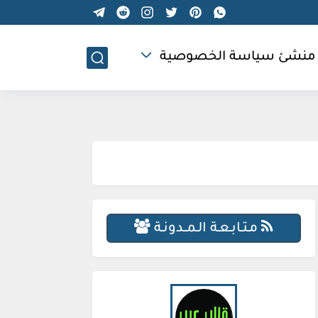
منشئ سياسة الخصوصية
مـتـابـعـة الـمــدونـة