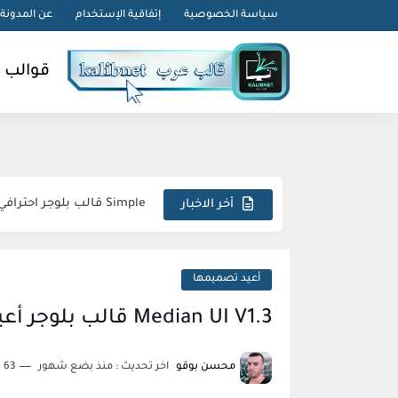
-->
سياسة الخصوصية
إتفاقية الإستخدام
عن المدونة
قوالب 
Droid قالب بلوجر لمراجعة الهواتف
Simple قالب بلوجر احترافي متجاوب استثنائي مبتكر
أخر الاخبار
Sora Tax قالب بلوجر الاحترافي السريع المتكامل المثالي
FlexNews قالب بلوجر احترافي استثنائي متطور مذهل
أعيد تصميمها
Magazin قالب بلوجر فريد متكامل وجذاب
Median UI V1.3 قالب بلوجر أعيد تصميمها
Topify قالب بلوجر فاخر متطور مبهر استثنائي
محسن بوقو
اخر تحديث :
منذ بضع شهور
63 دقائق للقراءة
sora24 قالب بلوجر يضمن تفوقك الرقمي المطلق