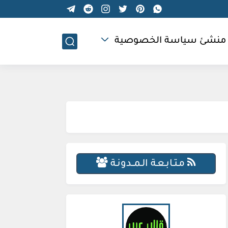
منشئ سياسة الخصوصية
مـتـابـعـة الـمــدونـة