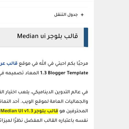
Meota قالب بلوجر يؤمن قفزة إنتاجية نوعية
جدول التنقل
Eggo قالب بلوجر مبتكر سريع متجاوب منظم
Glossify قالب بلوجر انسيابي متجاوب منظم حديث
قالب بلوجر Median ui
مرحبًا بكم احبتي في الله في موقع
قالب عر
1.3 Blogger Template
المعاد تصميمه في 
في عالم التدوين الديناميكي، يلعب اختيار ا
والجماليات العامة لموقع الويب. أحد النماذ
المحترفين هو
قالب بلوجر Median UI v1.3
نفسه باعتباره القالب المفضل نظرًا لميزا