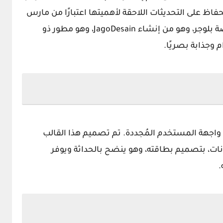
ه، رسميًا في أبريل 2021، مع الحفاظ على التحديثات اللاحقة لأهميتها اعتبارًا من مارس
2022. تم تصميم هذا القالب خصيصًا لمنصة بلوجر، وهو من إنشاء JagoDesain، وهو مطور ذو
وجذابة بصريًا.
لسمة المميزة لـ Median UI v1.3 في واجهة المستخدم المُجددة. تم تصميم هذا القالب
ات، بتصميم بطاقته، وهو ينضح بالحداثة ويوفر
.