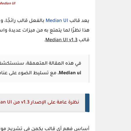
Median UI قالب بلوجر أعيد تصميم
يعد قالب
Median UI
بالفعل قالب رائجًا،
هذا نظرًا لما يتمتع به من ميزات عديدة 
قالب
Median UI v1.3
.
في هذه المقالة المتعمقة، سنستكشف
Median ui
، مع تسليط الضوء على عناص
نظرة عامة على الإصدار v1.3 من Median UI
أساس فهم أي قالب يكمن في تشريح مواص