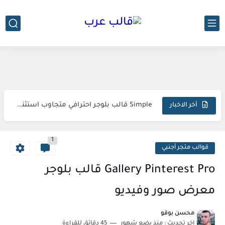
-->
Droid قالب بلوجر لمراجعة الهواتف
Simple قالب بلوجر احترافي متجاوب استثنائي مبتكر
أخر الاخبار
Sora Tax قالب بلوجر الاحترافي السريع المتكامل المثالي
1
FlexNews قالب بلوجر احترافي استثنائي متطور مذهل
قوالب متجر أجنبي
Magazin قالب بلوجر فريد متكامل وجذاب
Gallery Pinterest Pro قالب بلوجر
Topify قالب بلوجر فاخر متطور مبهر استثنائي
معرض صور وفيديو
sora24 قالب بلوجر يضمن تفوقك الرقمي المطلق
محسن بوقو
اخر تحديث :
منذ بضع شهور
45 دقائق للقراءة