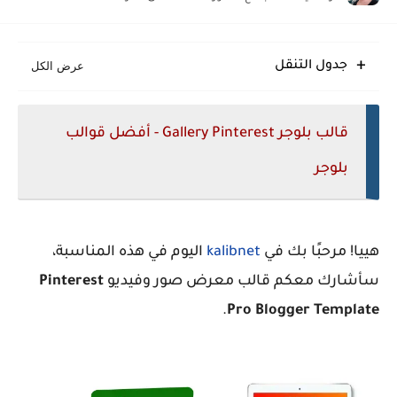
Meota قالب بلوجر يؤمن قفزة إنتاجية نوعية
Eggo قالب بلوجر مبتكر سريع متجاوب منظم
جدول التنقل
Glossify قالب بلوجر انسيابي متجاوب منظم حديث
قالب بلوجر Gallery Pinterest - أفضل قوالب
بلوجر
هييا! مرحبًا بك في
kalibnet
اليوم في هذه المناسبة،
سأشارك معكم قالب معرض صور وفيديو
Pinterest
.
Pro Blogger Template