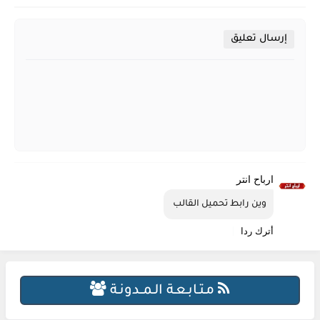
إرسال تعليق
ارباح انتر
وين رابط تحميل القالب 
أترك ردا
مـتـابـعـة الـمــدونـة